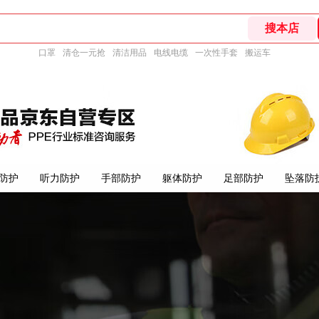
口罩
清仓一元抢
清洁用品
电线电缆
一次性手套
搬运车
防护
听力防护
手部防护
躯体防护
足部防护
坠落防